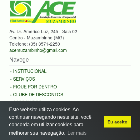
Av. Dr. Américo Luz, 245 - Sala 02
Centro - Muzambinho (MG)
Telefone: (35) 3571-2250
acemuzambinho@gmail.com
Navege
» INSTITUCIONAL
» SERVIÇOS
» FIQUE POR DENTRO
» CLUBE DE DESCONTOS
» ASSOCIADOS
Este website utiliza cookies. Ao
» CONSULTAS
continuar navegando neste site, você
» FALE COM A ACE
Eu aceito
concorda em utilizar cookies para
melhorar sua navegação.
Ler mais
Site desenvolvido por Invicta Web